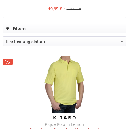
19,95 € *
29,99 € *
Filtern
K I T A R O
Pique Polo in Lemon