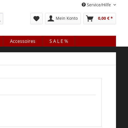
Service/Hilfe
Mein Konto
0,00 € *
Accessoires
S A L E %