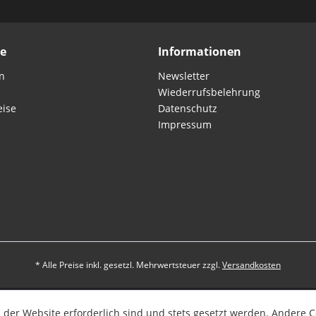
ce
Informationen
n
Newsletter
Wiederrufsbelehrung
eise
Datenschutz
Impressum
* Alle Preise inkl. gesetzl. Mehrwertsteuer zzgl.
Versandkosten
 der Website erforderlich sind und stets gesetzt werden. Andere C