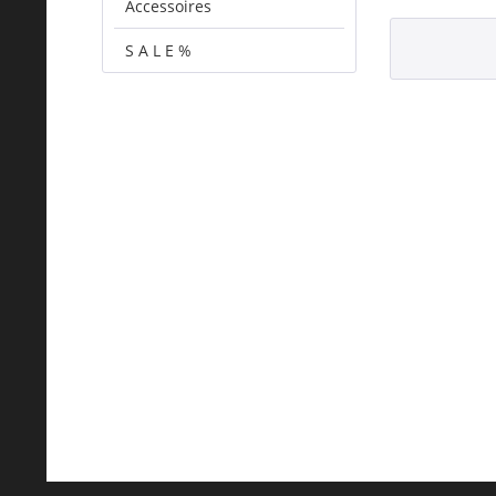
Accessoires
S A L E %