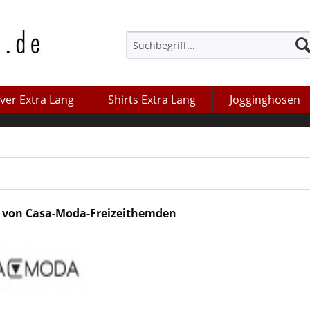
over Extra Lang
Shirts Extra Lang
Jogginghosen
 von Casa-Moda-Freizeithemden