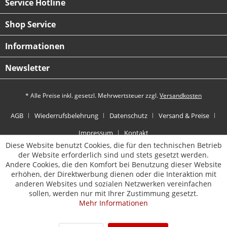
Service Hotline
Shop Service
Informationen
Newsletter
* Alle Preise inkl. gesetzl. Mehrwertsteuer zzgl.
Versandkosten
AGB
Wiederrufsbelehrung
Datenschutz
Versand & Preise
Impressum
Kontakt
Diese Website benutzt Cookies, die für den technischen Betrieb
der Website erforderlich sind und stets gesetzt werden.
Andere Cookies, die den Komfort bei Benutzung dieser Website
erhöhen, der Direktwerbung dienen oder die Interaktion mit
anderen Websites und sozialen Netzwerken vereinfachen
sollen, werden nur mit Ihrer Zustimmung gesetzt.
Mehr Informationen